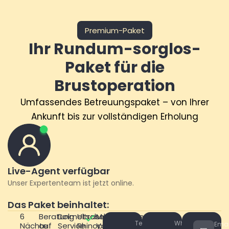
Premium-Paket
Ihr Rundum-sorglos-
Paket für die
Brustoperation
Umfassendes Betreuungspaket – von Ihrer
Ankunft bis zur vollständigen Erholung
Live-Agent verfügbar
Unser Expertenteam ist jetzt online.
Das Paket beinhaltet:
6
Beratung
Dolmetscher-
Ultraschall-
Medizinische
Telefonnummer
Whatsapp
Emai
Nächte
auf
Service
Rhinoplastik
Voruntersuchung