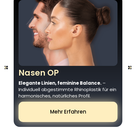
Nasen OP
M
n
Elegante Linien, feminine Balance.
–
Wie
für
Individuell abgestimmte Rhinoplastik für ein
ha
harmonisches, natürliches Profil.
um
Ih
neu
Mehr Erfahren